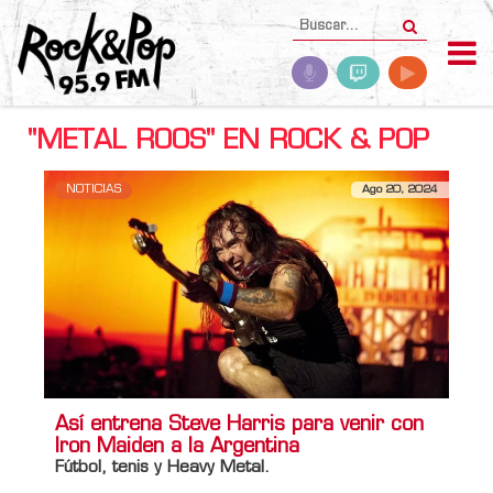
"METAL ROOS" EN ROCK & POP
NOTICIAS
Ago 20, 2024
Así entrena Steve Harris para venir con
Iron Maiden a la Argentina
Fútbol, tenis y Heavy Metal.