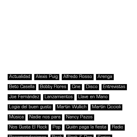
Actualidad
Alexis Puig
Alfredo Rosso
Arenga
Beto Casella
Bobby Flores
Cine
Disco
Entrevistas
Joe Fernández
Lanzamientos
Llave en Mano
Logia del buen gusto
Martin Wullich
Martín Ciccioli
Música
Nadie nos para
Nancy Pazos
Nos Gusta El Rock
Pop
Quién paga la fiesta
Radio