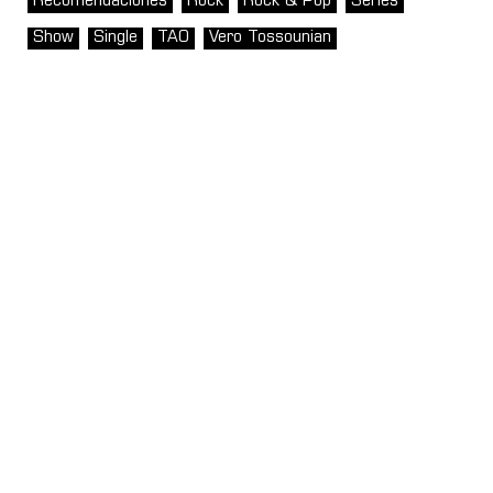
Recomendaciones
Rock
Rock & Pop
Series
Show
Single
TAO
Vero Tossounian