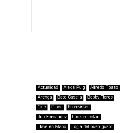
Actualidad
Alexis Puig
Alfredo Rosso
Arenga
Beto Casella
Bobby Flores
Cine
Disco
Entrevistas
Joe Fernández
Lanzamientos
Llave en Mano
Logia del buen gusto