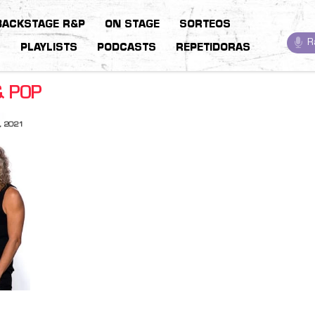
BACKSTAGE R&P
ON STAGE
SORTEOS
R
S
PLAYLISTS
PODCASTS
REPETIDORAS
& POP
, 2021