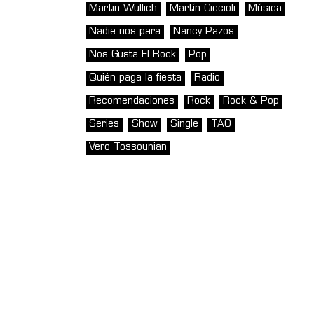
Martin Wullich
Martín Ciccioli
Música
Nadie nos para
Nancy Pazos
Nos Gusta El Rock
Pop
Quién paga la fiesta
Radio
Recomendaciones
Rock
Rock & Pop
Series
Show
Single
TAO
Vero Tossounian