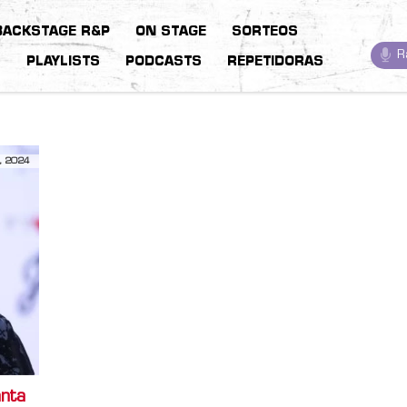
BACKSTAGE R&P
ON STAGE
SORTEOS
R
S
PLAYLISTS
PODCASTS
REPETIDORAS
, 2024
anta