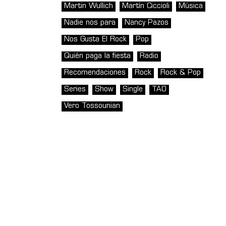
Martin Wullich
Martín Ciccioli
Música
Nadie nos para
Nancy Pazos
Nos Gusta El Rock
Pop
Quién paga la fiesta
Radio
Recomendaciones
Rock
Rock & Pop
Series
Show
Single
TAO
Vero Tossounian