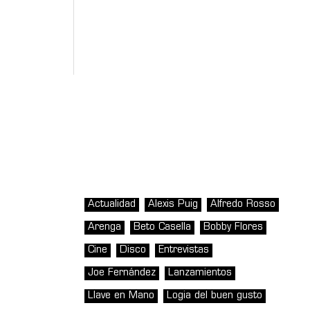
Actualidad
Alexis Puig
Alfredo Rosso
Arenga
Beto Casella
Bobby Flores
Cine
Disco
Entrevistas
Joe Fernández
Lanzamientos
Llave en Mano
Logia del buen gusto