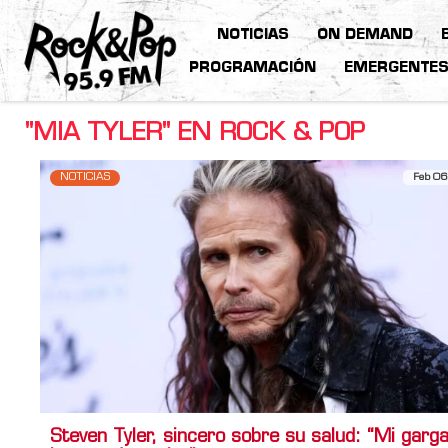
NOTICIAS
ON DEMAND
PROGRAMACIÓN
EMERGENTE
"MIA TYLER" EN ROCK & POP
NOTICIAS
Feb 06
Steven Tyler, sincero sobre su salud: “Mi garg