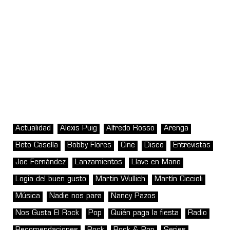
Actualidad
Alexis Puig
Alfredo Rosso
Arenga
Beto Casella
Bobby Flores
Cine
Disco
Entrevistas
Joe Fernández
Lanzamientos
Llave en Mano
Logia del buen gusto
Martin Wullich
Martín Ciccioli
Música
Nadie nos para
Nancy Pazos
Nos Gusta El Rock
Pop
Quién paga la fiesta
Radio