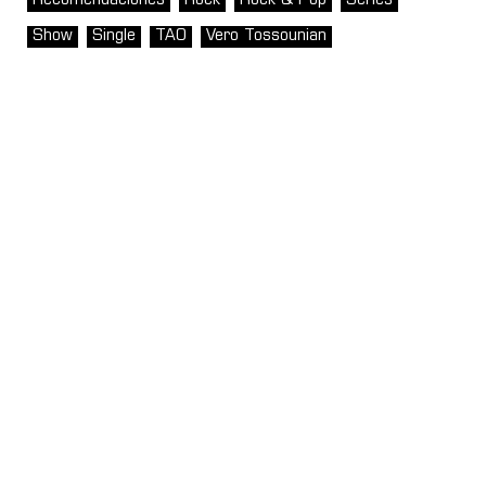
Recomendaciones
Rock
Rock & Pop
Series
Show
Single
TAO
Vero Tossounian