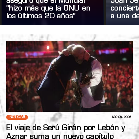
aseguró que el Mundial
Joan Je
“hizo más que la ONU en
concier
los últimos 20 años”
a una de
NOTICIAS
AGO 06, 2026
El viaje de Serú Girán por Lebón y
Aznar suma un nuevo capítulo