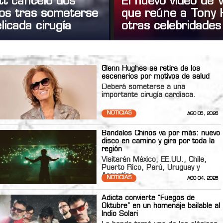
tt canceló dos
El nuevo video de
tos tras someterse
que reúne a Tony 
licada cirugía
otras celebridades
Glenn Hughes se retira de los
escenarios por motivos de salud
Deberá someterse a una
importante cirugía cardíaca.
NOTICIAS
AGO 05, 2026
Bandalos Chinos va por más: nuevo
disco en camino y gira por toda la
región
Visitarán México, EE.UU., Chile,
Puerto Rico, Perú, Uruguay y
Argentina
NOTICIAS
AGO 04, 2026
Adicta convierte "Fuegos de
Oktubre" en un homenaje bailable al
Indio Solari