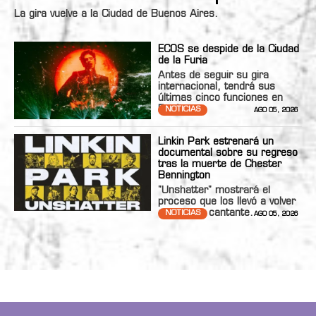
La gira vuelve a la Ciudad de Buenos Aires.
ECOS se despide de la Ciudad
de la Furia
Antes de seguir su gira
internacional, tendrá sus
últimas cinco funciones en
Bs.As.
NOTICIAS
AGO 05, 2026
Linkin Park estrenará un
documental sobre su regreso
tras la muerte de Chester
Bennington
"Unshatter" mostrará el
proceso que los llevó a volver
con nueva cantante.
NOTICIAS
AGO 05, 2026