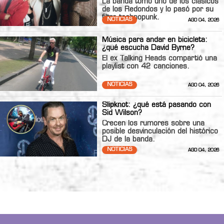
La banda tomó uno de los clásicos
de los Redondos y lo pasó por su
filtro technopunk.
NOTICIAS
AGO 04, 2026
Música para andar en bicicleta:
¿qué escucha David Byrne?
El ex Talking Heads compartió una
playlist con 42 canciones.
NOTICIAS
AGO 04, 2026
Slipknot: ¿qué está pasando con
Sid Wilson?
Crecen los rumores sobre una
posible desvinculación del histórico
DJ de la banda.
NOTICIAS
AGO 04, 2026