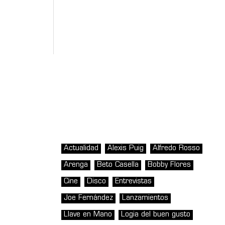
Actualidad
Alexis Puig
Alfredo Rosso
Arenga
Beto Casella
Bobby Flores
Cine
Disco
Entrevistas
Joe Fernández
Lanzamientos
Llave en Mano
Logia del buen gusto