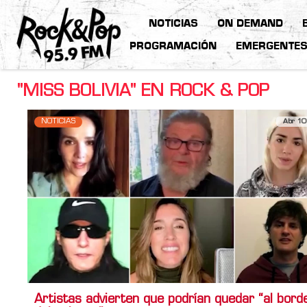
NOTICIAS
ON DEMAND
PROGRAMACIÓN
EMERGENTE
"MISS BOLIVIA" EN ROCK & POP
NOTICIAS
Abr 10
Artistas advierten que podrían quedar “al bord