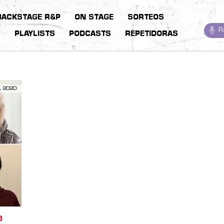
BACKSTAGE R&P
ON STAGE
SORTEOS
R
S
PLAYLISTS
PODCASTS
REPETIDORAS
, 2020
e