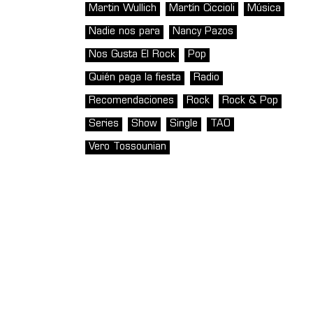
Martin Wullich
Martín Ciccioli
Música
Nadie nos para
Nancy Pazos
Nos Gusta El Rock
Pop
Quién paga la fiesta
Radio
Recomendaciones
Rock
Rock & Pop
Series
Show
Single
TAO
Vero Tossounian