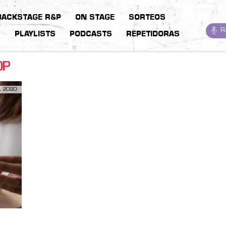
BACKSTAGE R&P
ON STAGE
SORTEOS
R
S
PLAYLISTS
PODCASTS
REPETIDORAS
OP
, 2020