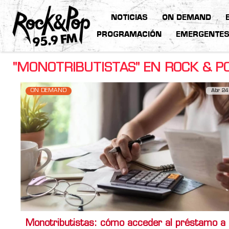
NOTICIAS
ON DEMAND
PROGRAMACIÓN
EMERGENTE
"MONOTRIBUTISTAS" EN ROCK & P
ON DEMAND
Abr 24
Monotributistas: cómo acceder al préstamo a