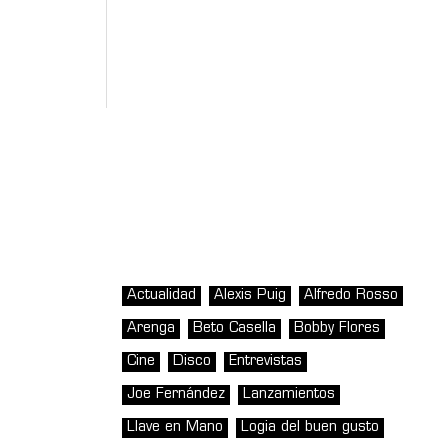
Actualidad
Alexis Puig
Alfredo Rosso
Arenga
Beto Casella
Bobby Flores
Cine
Disco
Entrevistas
Joe Fernández
Lanzamientos
Llave en Mano
Logia del buen gusto