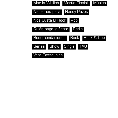
Martin Wullich
Martín Ciccioli
Música
Nadie nos para
Nancy Pazos
Nos Gusta El Rock
Pop
Quién paga la fiesta
Radio
Recomendaciones
Rock
Rock & Pop
Series
Show
Single
TAO
Vero Tossounian