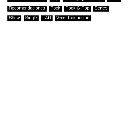
Recomendaciones
Rock
Rock & Pop
Series
Show
Single
TAO
Vero Tossounian