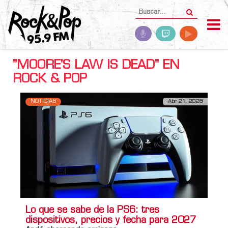
"MOORE'S LAW IS DEAD" EN
ROCK & POP
NOTICIAS
Abr 21, 2026
Lo que se sabe de la PS6: tres
dispositivos, precios y fecha para 2027