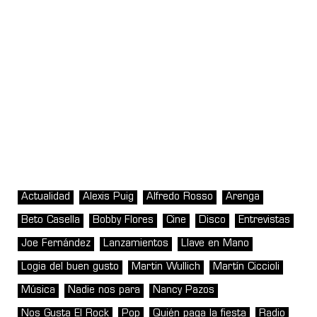
Actualidad
Alexis Puig
Alfredo Rosso
Arenga
Beto Casella
Bobby Flores
Cine
Disco
Entrevistas
Joe Fernández
Lanzamientos
Llave en Mano
Logia del buen gusto
Martin Wullich
Martín Ciccioli
Música
Nadie nos para
Nancy Pazos
Nos Gusta El Rock
Pop
Quién paga la fiesta
Radio