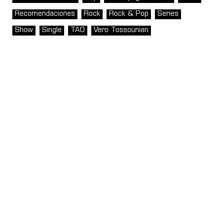
Recomendaciones
Rock
Rock & Pop
Series
Show
Single
TAO
Vero Tossounian