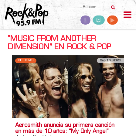
"MUSIC FROM ANOTHER
DIMENSION" EN ROCK & POP
NOTICIAS
Sep 16, 2025
Aerosmith anuncia su primera canción
en más de 10 años: “My Only Angel”