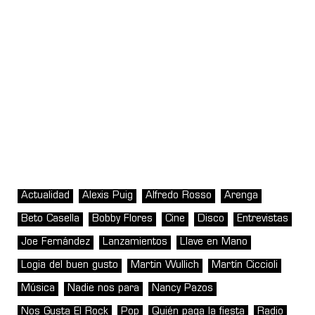
Actualidad
Alexis Puig
Alfredo Rosso
Arenga
Beto Casella
Bobby Flores
Cine
Disco
Entrevistas
Joe Fernández
Lanzamientos
Llave en Mano
Logia del buen gusto
Martin Wullich
Martín Ciccioli
Música
Nadie nos para
Nancy Pazos
Nos Gusta El Rock
Pop
Quién paga la fiesta
Radio