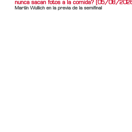
nunca sacan fotos a la comida? (05/08/202
Martín Wullich en la previa de la semifinal
Información adicional
Titulo Home
LA LOGIA DEL BUEN GUSTO: ¿Por qué los ricos
nunca sacan fotos a la comida? (05/08/2026)