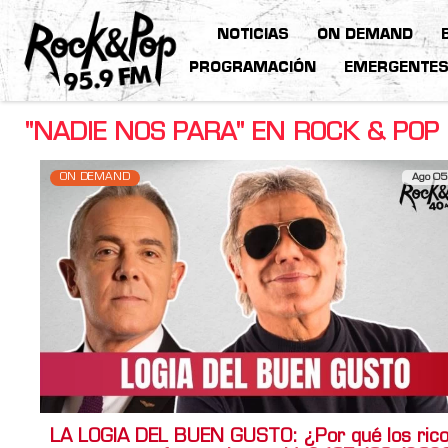
NOTICIAS
ON DEMAND
PROGRAMACIÓN
EMERGENTE
"NADIE NOS PARA" EN ROCK & POP
ON DEMAND
Ago 05
LA LOGIA DEL BUEN GUSTO: ¿Por qué los ric