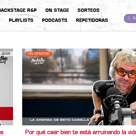
BACKSTAGE R&P
ON STAGE
SORTEOS
R
S
PLAYLISTS
PODCASTS
REPETIDORAS
, 2026
ON DEMAND
os
Por qué caer bien te está arruinando la vid