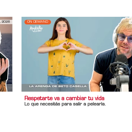
Titulo Home
Que sepan quererte bien
, 2026
ON DEMAND
Respetarte va a cambiar tu vida
Lo que necesitás para salir a pelearla.
Información adicional
Titulo Home
Respetarte va a cambiar tu vida