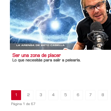
Ser una zona de placer
Lo que necesitás para salir a pelearla.
Información adicional
Titulo Home
Ser una zona de placer
1
2
3
4
5
6
7
8
Página 1 de 67