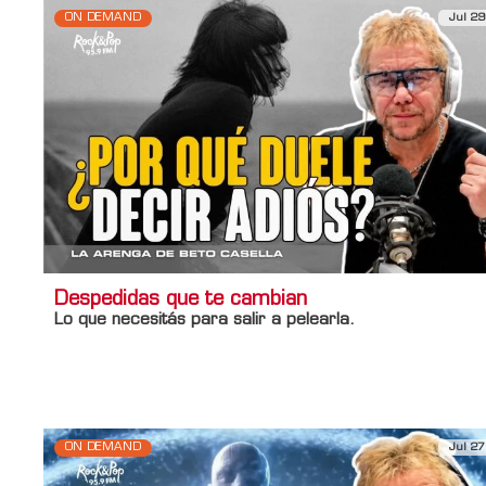
ON DEMAND
Jul 29
Despedidas que te cambian
Lo que necesitás para salir a pelearla.
Información adicional
Titulo Home
Despedidas que te cambian
ON DEMAND
Jul 27