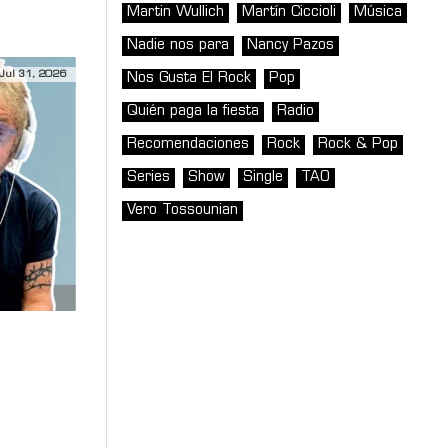
Martin Wullich
Martín Ciccioli
Música
Nadie nos para
Nancy Pazos
Jul 31, 2026
Nos Gusta El Rock
Pop
Quién paga la fiesta
Radio
Recomendaciones
Rock
Rock & Pop
Series
Show
Single
TAO
Vero Tossounian