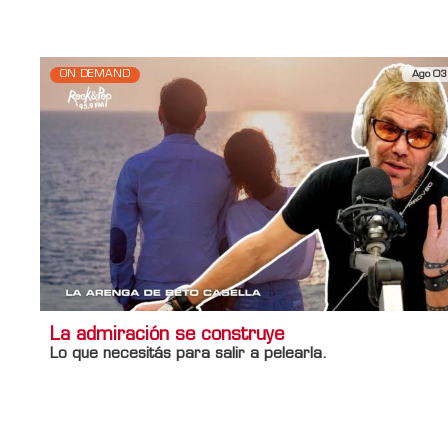
ON DEMAND
Ago 03
La admiración se construye
Lo que necesitás para salir a pelearla.
Información adicional
Titulo Home
La admiración se construye