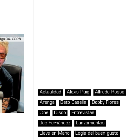
da
Ago 04, 2026
Actualidad
Alexis Puig
Alfredo Rosso
Arenga
Beto Casella
Bobby Flores
Cine
Disco
Entrevistas
Joe Fernández
Lanzamientos
Llave en Mano
Logia del buen gusto