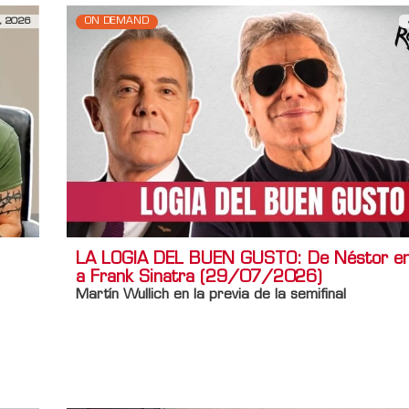
, 2026
ON DEMAND
LA LOGIA DEL BUEN GUSTO: De Néstor en
a Frank Sinatra (29/07/2026)
Martín Wullich en la previa de la semifinal
Información adicional
Titulo Home
LA LOGIA DEL BUEN GUSTO: De Néstor en
Frank Sinatra (29/07/2026)