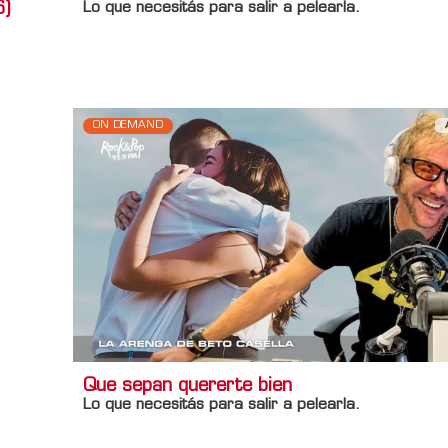
6)
Lo que necesitás para salir a pelearla.
Información adicional
Titulo Home
Por qué caer bien te está arruinando la vi
ON DEMAND
Que sepan quererte bien
Lo que necesitás para salir a pelearla.
Información adicional