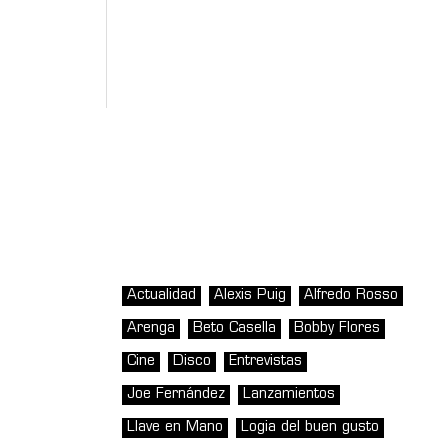
Actualidad
Alexis Puig
Alfredo Rosso
Arenga
Beto Casella
Bobby Flores
Cine
Disco
Entrevistas
Joe Fernández
Lanzamientos
Llave en Mano
Logia del buen gusto