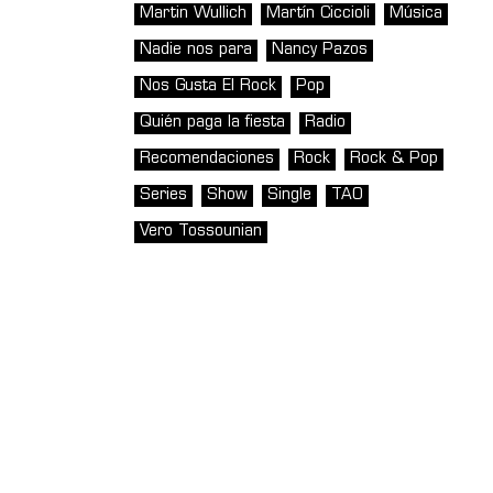
Martin Wullich
Martín Ciccioli
Música
Nadie nos para
Nancy Pazos
Nos Gusta El Rock
Pop
Quién paga la fiesta
Radio
Recomendaciones
Rock
Rock & Pop
Series
Show
Single
TAO
Vero Tossounian