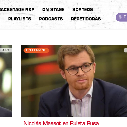
BACKSTAGE R&P
ON STAGE
SORTEOS
R
S
PLAYLISTS
PODCASTS
REPETIDORAS
P
, 2021
ON DEMAND
Nicolás Massot en Ruleta Rusa