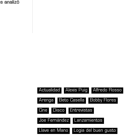
s analizó
Actualidad
Alexis Puig
Alfredo Rosso
Arenga
Beto Casella
Bobby Flores
Cine
Disco
Entrevistas
Joe Fernández
Lanzamientos
Llave en Mano
Logia del buen gusto