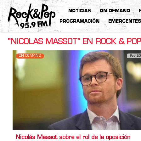
NOTICIAS
ON DEMAND
PROGRAMACIÓN
EMERGENTE
"NICOLAS MASSOT" EN ROCK & PO
ON DEMAND
Feb 25
Nicolás Massot sobre el rol de la oposición