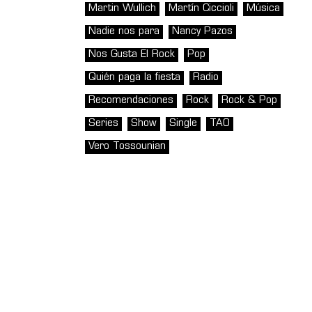
Martin Wullich
Martín Ciccioli
Música
Nadie nos para
Nancy Pazos
Nos Gusta El Rock
Pop
Quién paga la fiesta
Radio
Recomendaciones
Rock
Rock & Pop
Series
Show
Single
TAO
Vero Tossounian