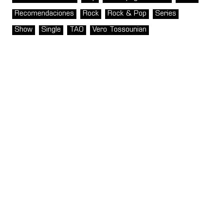
Recomendaciones
Rock
Rock & Pop
Series
Show
Single
TAO
Vero Tossounian