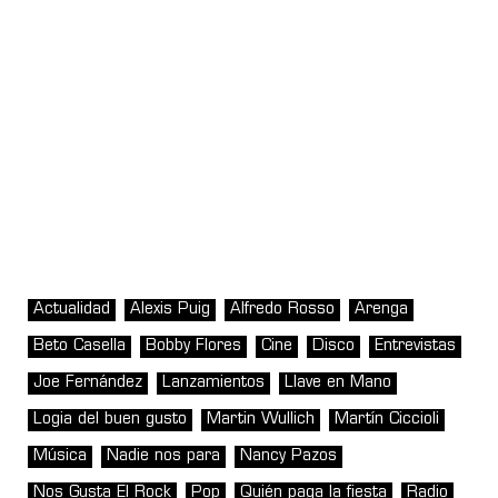
Actualidad
Alexis Puig
Alfredo Rosso
Arenga
Beto Casella
Bobby Flores
Cine
Disco
Entrevistas
Joe Fernández
Lanzamientos
Llave en Mano
Logia del buen gusto
Martin Wullich
Martín Ciccioli
Música
Nadie nos para
Nancy Pazos
Nos Gusta El Rock
Pop
Quién paga la fiesta
Radio