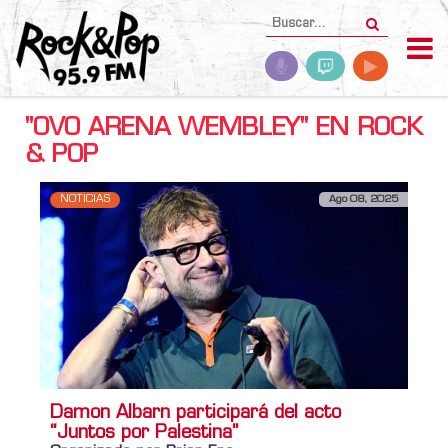
"OVO ARENA WEMBLEY" EN ROCK
& POP
NOTICIAS
Ago 08, 2025
Damon Albarn participará del acto
“Juntos por Palestina”