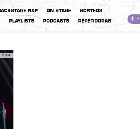
BACKSTAGE R&P
ON STAGE
SORTEOS
R
S
PLAYLISTS
PODCASTS
REPETIDORAS
, 2024