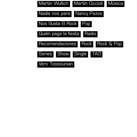
Martin Wullich
Martín Ciccioli
Música
Nadie nos para
Nancy Pazos
Nos Gusta El Rock
Pop
Quién paga la fiesta
Radio
Recomendaciones
Rock
Rock & Pop
Series
Show
Single
TAO
Vero Tossounian