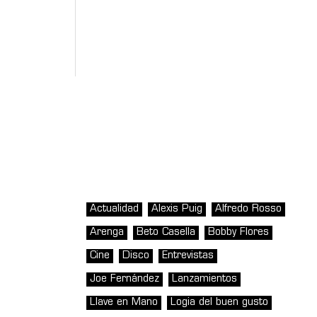
Actualidad
Alexis Puig
Alfredo Rosso
Arenga
Beto Casella
Bobby Flores
Cine
Disco
Entrevistas
Joe Fernández
Lanzamientos
Llave en Mano
Logia del buen gusto