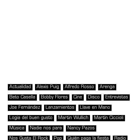
Actualidad
Alexis Puig
Alfredo Rosso
Arenga
Beto Casella
Bobby Flores
Cine
Disco
Entrevistas
Joe Fernández
Lanzamientos
Llave en Mano
Logia del buen gusto
Martin Wullich
Martín Ciccioli
Música
Nadie nos para
Nancy Pazos
Nos Gusta El Rock
Pop
Quién paga la fiesta
Radio