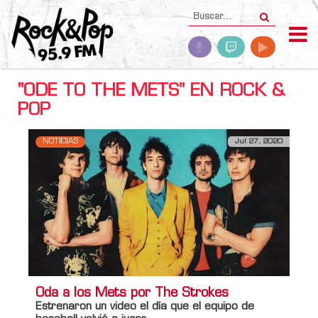
"ODE TO THE METS" EN ROCK &
POP
NOTICIAS
Jul 27, 2020
Oda a los Mets por The Strokes
Estrenaron un video el día que el equipo de