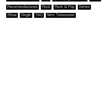
Recomendaciones
Rock
Rock & Pop
Series
Show
Single
TAO
Vero Tossounian