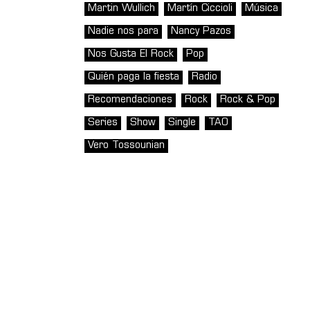
Martin Wullich
Martín Ciccioli
Música
Nadie nos para
Nancy Pazos
Nos Gusta El Rock
Pop
Quién paga la fiesta
Radio
Recomendaciones
Rock
Rock & Pop
Series
Show
Single
TAO
Vero Tossounian