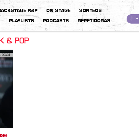
BACKSTAGE R&P
ON STAGE
SORTEOS
R
S
PLAYLISTS
PODCASTS
REPETIDORAS
K & POP
, 2024
use