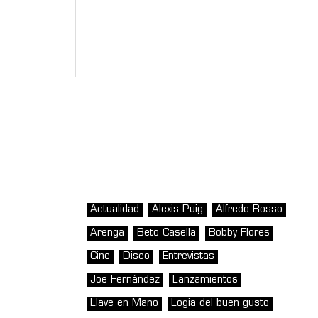
Actualidad
Alexis Puig
Alfredo Rosso
Arenga
Beto Casella
Bobby Flores
Cine
Disco
Entrevistas
Joe Fernández
Lanzamientos
Llave en Mano
Logia del buen gusto