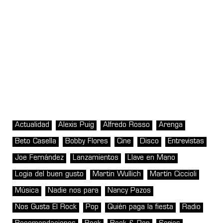
Actualidad
Alexis Puig
Alfredo Rosso
Arenga
Beto Casella
Bobby Flores
Cine
Disco
Entrevistas
Joe Fernández
Lanzamientos
Llave en Mano
Logia del buen gusto
Martin Wullich
Martín Ciccioli
Música
Nadie nos para
Nancy Pazos
Nos Gusta El Rock
Pop
Quién paga la fiesta
Radio