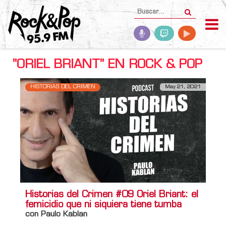
"ORIEL BRIANT" EN ROCK & POP
HISTORIAS DEL CRIMEN
May 21, 2021
Historias del Crimen #09 Oriel Briant: el
femicidio que ni siquiera tiene tumba
con Paulo Kablan