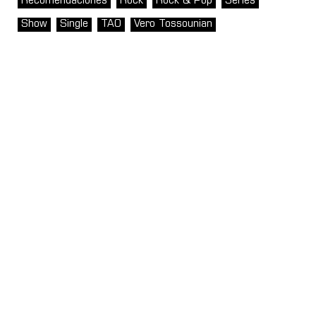
Recomendaciones
Rock
Rock & Pop
Series
Show
Single
TAO
Vero Tossounian