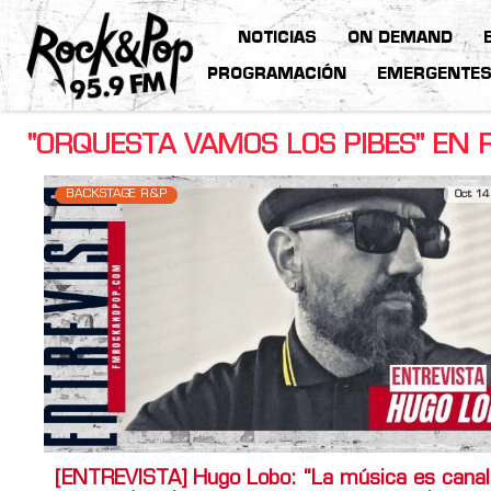
NOTICIAS
ON DEMAND
PROGRAMACIÓN
EMERGENTE
"ORQUESTA VAMOS LOS PIBES" EN 
BACKSTAGE R&P
Oct 14
[ENTREVISTA] Hugo Lobo: “La música es canal