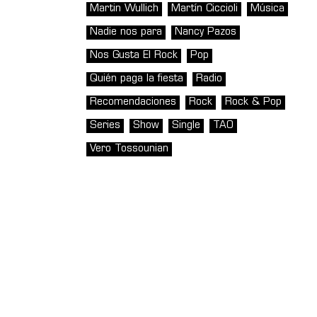
Martin Wullich
Martín Ciccioli
Música
Nadie nos para
Nancy Pazos
Nos Gusta El Rock
Pop
Quién paga la fiesta
Radio
Recomendaciones
Rock
Rock & Pop
Series
Show
Single
TAO
Vero Tossounian