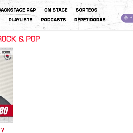
BACKSTAGE R&P
ON STAGE
SORTEOS
R
S
PLAYLISTS
PODCASTS
REPETIDORAS
ROCK & POP
, 2022
 y