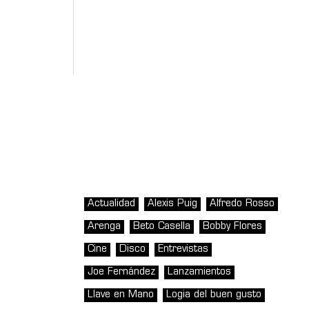
Actualidad
Alexis Puig
Alfredo Rosso
Arenga
Beto Casella
Bobby Flores
Cine
Disco
Entrevistas
Joe Fernández
Lanzamientos
Llave en Mano
Logia del buen gusto