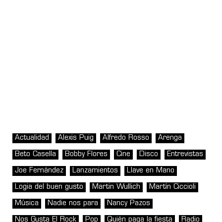
Actualidad
Alexis Puig
Alfredo Rosso
Arenga
Beto Casella
Bobby Flores
Cine
Disco
Entrevistas
Joe Fernández
Lanzamientos
Llave en Mano
Logia del buen gusto
Martin Wullich
Martín Ciccioli
Música
Nadie nos para
Nancy Pazos
Nos Gusta El Rock
Pop
Quién paga la fiesta
Radio