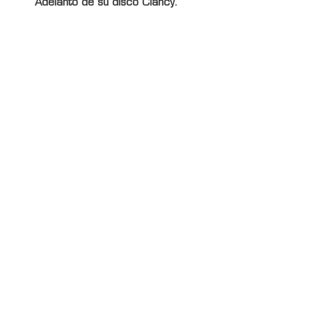
Adelanto de su disco Clancy.