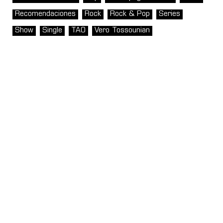
Recomendaciones
Rock
Rock & Pop
Series
Show
Single
TAO
Vero Tossounian