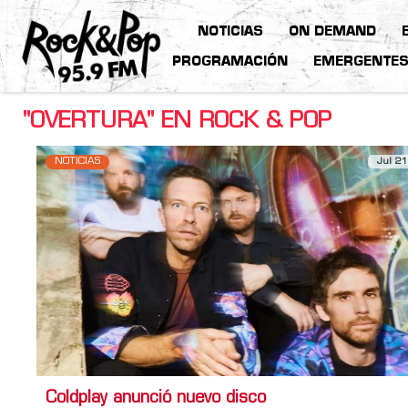
NOTICIAS
ON DEMAND
PROGRAMACIÓN
EMERGENTE
"OVERTURA" EN ROCK & POP
NOTICIAS
Jul 21
Coldplay anunció nuevo disco