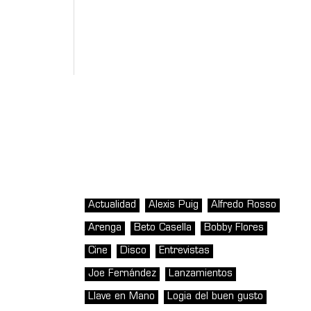
Actualidad
Alexis Puig
Alfredo Rosso
Arenga
Beto Casella
Bobby Flores
Cine
Disco
Entrevistas
Joe Fernández
Lanzamientos
Llave en Mano
Logia del buen gusto