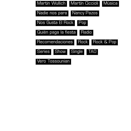
Martin Wullich
Martín Ciccioli
Música
Nadie nos para
Nancy Pazos
Nos Gusta El Rock
Pop
Quién paga la fiesta
Radio
Recomendaciones
Rock
Rock & Pop
Series
Show
Single
TAO
Vero Tossounian