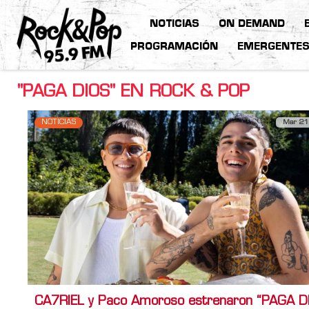
NOTICIAS
ON DEMAND
PROGRAMACIÓN
EMERGENTE
"PAGA DIOS" EN ROCK & POP
NOTICIAS
Mar 21
CA7RIEL y Paco Amoroso estrenaron “PAGA D