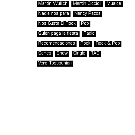
Martin Wullich
Martín Ciccioli
Música
Nadie nos para
Nancy Pazos
Nos Gusta El Rock
Pop
Quién paga la fiesta
Radio
Recomendaciones
Rock
Rock & Pop
Series
Show
Single
TAO
Vero Tossounian