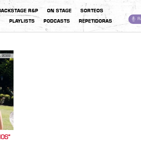
BACKSTAGE R&P
ON STAGE
SORTEOS
R
S
PLAYLISTS
PODCASTS
REPETIDORAS
, 2022
IOS”