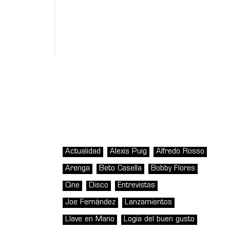
Actualidad
Alexis Puig
Alfredo Rosso
Arenga
Beto Casella
Bobby Flores
Cine
Disco
Entrevistas
Joe Fernández
Lanzamientos
Llave en Mano
Logia del buen gusto