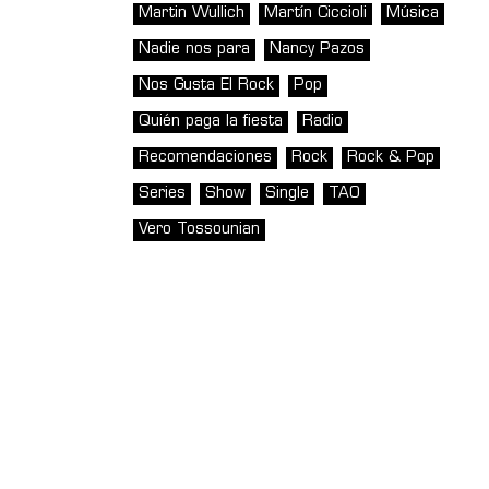
Martin Wullich
Martín Ciccioli
Música
Nadie nos para
Nancy Pazos
Nos Gusta El Rock
Pop
Quién paga la fiesta
Radio
Recomendaciones
Rock
Rock & Pop
Series
Show
Single
TAO
Vero Tossounian