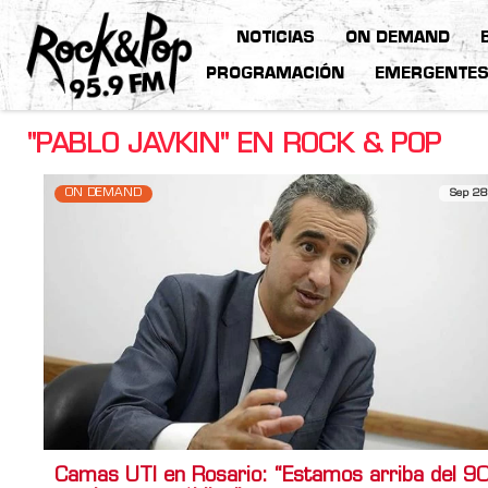
NOTICIAS
ON DEMAND
PROGRAMACIÓN
EMERGENTE
"PABLO JAVKIN" EN ROCK & POP
ON DEMAND
Sep 28
Camas UTI en Rosario: “Estamos arriba del 9