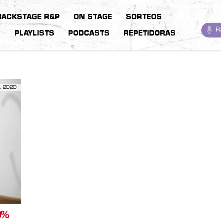
BACKSTAGE R&P
ON STAGE
SORTEOS
R
S
PLAYLISTS
PODCASTS
REPETIDORAS
, 2020
0%