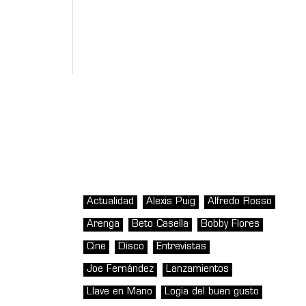
Actualidad
Alexis Puig
Alfredo Rosso
Arenga
Beto Casella
Bobby Flores
Cine
Disco
Entrevistas
Joe Fernández
Lanzamientos
Llave en Mano
Logia del buen gusto