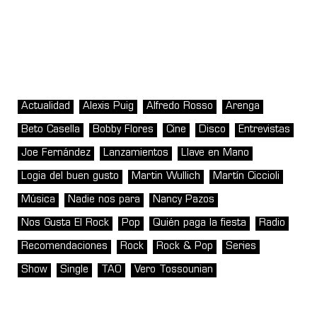
Actualidad
Alexis Puig
Alfredo Rosso
Arenga
Beto Casella
Bobby Flores
Cine
Disco
Entrevistas
Joe Fernández
Lanzamientos
Llave en Mano
Logia del buen gusto
Martin Wullich
Martín Ciccioli
Música
Nadie nos para
Nancy Pazos
Nos Gusta El Rock
Pop
Quién paga la fiesta
Radio
Recomendaciones
Rock
Rock & Pop
Series
Show
Single
TAO
Vero Tossounian