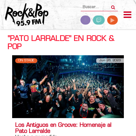
"PATO LARRALDE" EN ROCK &
POP
ON STAGE
Jun 26, 2023
Los Antiguos en Groove: Homenaje al
Pato Larralde