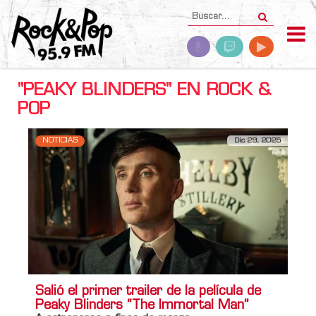
"PEAKY BLINDERS" EN ROCK &
POP
NOTICIAS
Dic 29, 2025
Salió el primer trailer de la película de
Peaky Blinders “The Immortal Man”