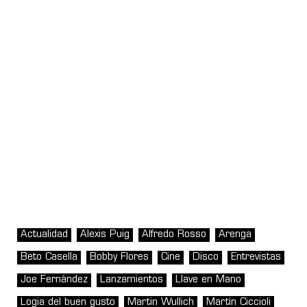
Actualidad
Alexis Puig
Alfredo Rosso
Arenga
Beto Casella
Bobby Flores
Cine
Disco
Entrevistas
Joe Fernández
Lanzamientos
Llave en Mano
Logia del buen gusto
Martin Wullich
Martín Ciccioli