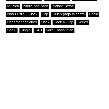
Música
Nadie nos para
Nancy Pazos
Nos Gusta El Rock
Pop
Quién paga la fiesta
Radio
Recomendaciones
Rock
Rock & Pop
Series
Show
Single
TAO
Vero Tossounian