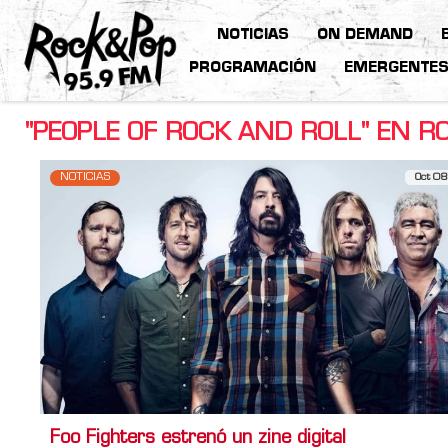
NOTICIAS
ON DEMAND
PROGRAMACIÓN
EMERGENTE
"PEOPLE OF ROCK AND ROLL" EN R
NOTICIAS
Oct 08
Foo Fighters estrenó un zine digital