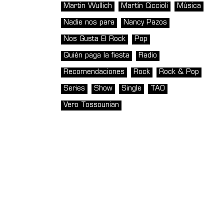
Martin Wullich
Martín Ciccioli
Música
Nadie nos para
Nancy Pazos
Nos Gusta El Rock
Pop
Quién paga la fiesta
Radio
Recomendaciones
Rock
Rock & Pop
Series
Show
Single
TAO
Vero Tossounian