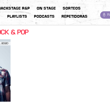
BACKSTAGE R&P
ON STAGE
SORTEOS
R
S
PLAYLISTS
PODCASTS
REPETIDORAS
OCK & POP
, 2020