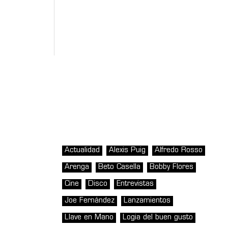
Actualidad
Alexis Puig
Alfredo Rosso
Arenga
Beto Casella
Bobby Flores
Cine
Disco
Entrevistas
Joe Fernández
Lanzamientos
Llave en Mano
Logia del buen gusto