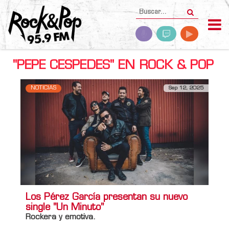
"PEPE CESPEDES" EN ROCK & POP
NOTICIAS
Sep 12, 2025
Los Pérez García presentan su nuevo
single "Un Minuto"
Rockera y emotiva.