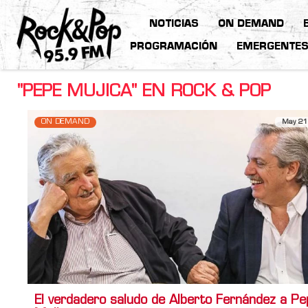
NOTICIAS
ON DEMAND
PROGRAMACIÓN
EMERGENTE
"PEPE MUJICA" EN ROCK & POP
ON DEMAND
May 21
El verdadero saludo de Alberto Fernández a Pe