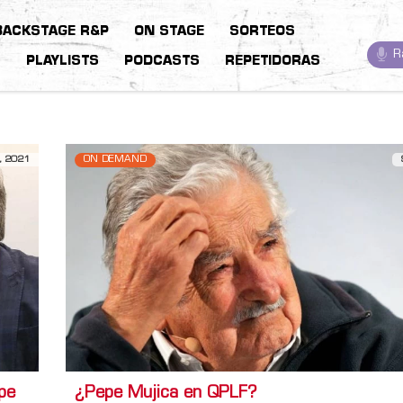
BACKSTAGE R&P
ON STAGE
SORTEOS
R
S
PLAYLISTS
PODCASTS
REPETIDORAS
, 2021
ON DEMAND
pe
¿Pepe Mujica en QPLF?