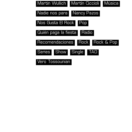
Martin Wullich
Martín Ciccioli
Música
Nadie nos para
Nancy Pazos
Nos Gusta El Rock
Pop
Quién paga la fiesta
Radio
Recomendaciones
Rock
Rock & Pop
Series
Show
Single
TAO
Vero Tossounian