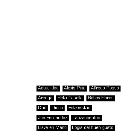
Actualidad
Alexis Puig
Alfredo Rosso
Arenga
Beto Casella
Bobby Flores
Cine
Disco
Entrevistas
Joe Fernández
Lanzamientos
Llave en Mano
Logia del buen gusto