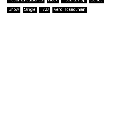
Recomendaciones
Rock
Rock & Pop
Series
Show
Single
TAO
Vero Tossounian