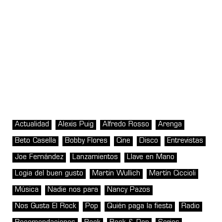
Actualidad
Alexis Puig
Alfredo Rosso
Arenga
Beto Casella
Bobby Flores
Cine
Disco
Entrevistas
Joe Fernández
Lanzamientos
Llave en Mano
Logia del buen gusto
Martin Wullich
Martín Ciccioli
Música
Nadie nos para
Nancy Pazos
Nos Gusta El Rock
Pop
Quién paga la fiesta
Radio