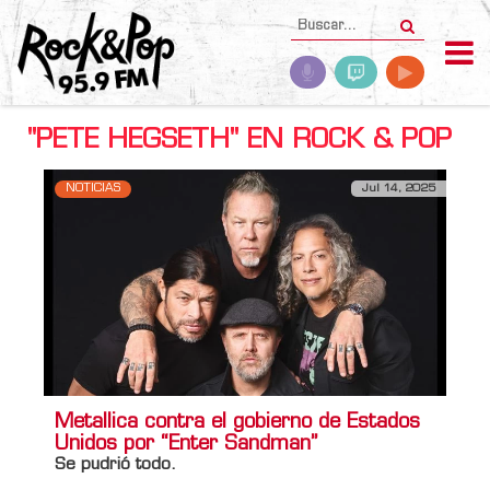
"PETE HEGSETH" EN ROCK & POP
NOTICIAS
Jul 14, 2025
Metallica contra el gobierno de Estados
Unidos por “Enter Sandman”
Se pudrió todo.