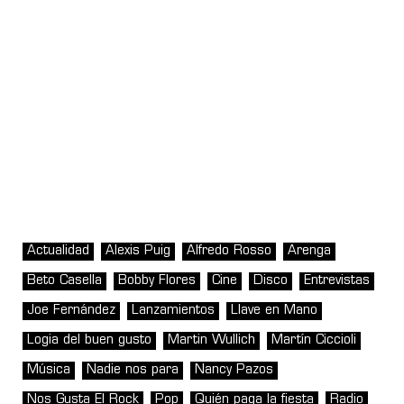
Actualidad
Alexis Puig
Alfredo Rosso
Arenga
Beto Casella
Bobby Flores
Cine
Disco
Entrevistas
Joe Fernández
Lanzamientos
Llave en Mano
Logia del buen gusto
Martin Wullich
Martín Ciccioli
Música
Nadie nos para
Nancy Pazos
Nos Gusta El Rock
Pop
Quién paga la fiesta
Radio