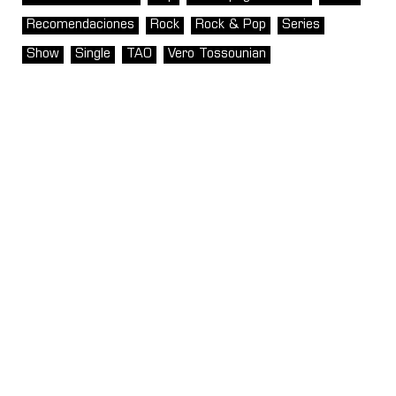
Recomendaciones
Rock
Rock & Pop
Series
Show
Single
TAO
Vero Tossounian