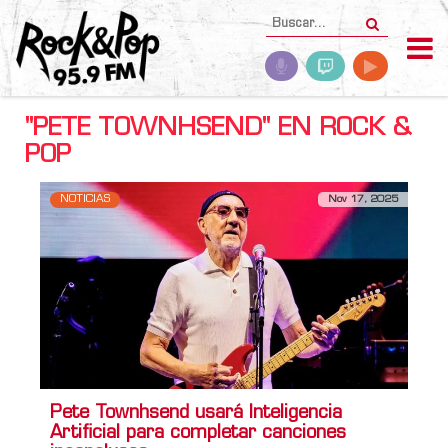
"PETE TOWNHSEND" EN ROCK &
POP
NOTICIAS
Nov 17, 2025
Pete Townhsend usará Inteligencia
Artificial para completar canciones