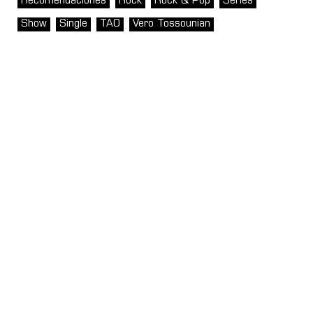
Recomendaciones
Rock
Rock & Pop
Series
Show
Single
TAO
Vero Tossounian