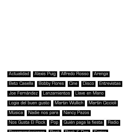
Actualidad
Alexis Puig
Alfredo Rosso
Arenga
Beto Casella
Bobby Flores
Cine
Disco
Entrevistas
Joe Fernández
Lanzamientos
Llave en Mano
Logia del buen gusto
Martin Wullich
Martín Ciccioli
Música
Nadie nos para
Nancy Pazos
Nos Gusta El Rock
Pop
Quién paga la fiesta
Radio