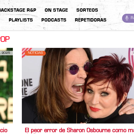
BACKSTAGE R&P
ON STAGE
SORTEOS
R
S
PLAYLISTS
PODCASTS
REPETIDORAS
POP
, 2025
NOTICIAS
cio
El peor error de Sharon Osbourne como m