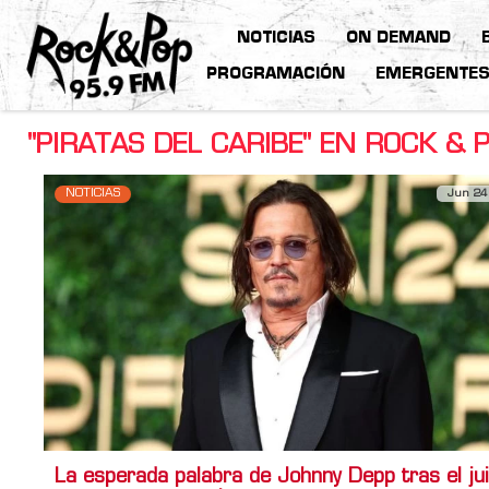
NOTICIAS
ON DEMAND
PROGRAMACIÓN
EMERGENTE
"PIRATAS DEL CARIBE" EN ROCK & 
NOTICIAS
Jun 24
La esperada palabra de Johnny Depp tras el jui