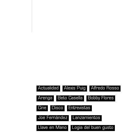
Actualidad
Alexis Puig
Alfredo Rosso
Arenga
Beto Casella
Bobby Flores
Cine
Disco
Entrevistas
Joe Fernández
Lanzamientos
Llave en Mano
Logia del buen gusto