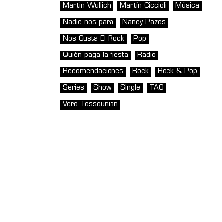
Martin Wullich
Martín Ciccioli
Música
Nadie nos para
Nancy Pazos
Nos Gusta El Rock
Pop
Quién paga la fiesta
Radio
Recomendaciones
Rock
Rock & Pop
Series
Show
Single
TAO
Vero Tossounian