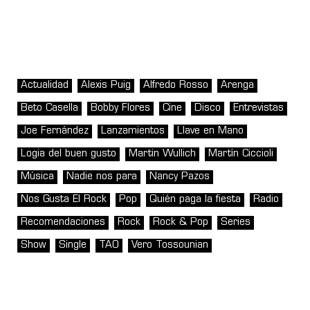
Actualidad
Alexis Puig
Alfredo Rosso
Arenga
Beto Casella
Bobby Flores
Cine
Disco
Entrevistas
Joe Fernández
Lanzamientos
Llave en Mano
Logia del buen gusto
Martin Wullich
Martín Ciccioli
Música
Nadie nos para
Nancy Pazos
Nos Gusta El Rock
Pop
Quién paga la fiesta
Radio
Recomendaciones
Rock
Rock & Pop
Series
Show
Single
TAO
Vero Tossounian