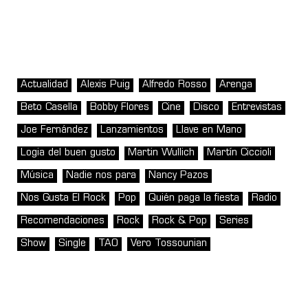
Actualidad
Alexis Puig
Alfredo Rosso
Arenga
Beto Casella
Bobby Flores
Cine
Disco
Entrevistas
Joe Fernández
Lanzamientos
Llave en Mano
Logia del buen gusto
Martin Wullich
Martín Ciccioli
Música
Nadie nos para
Nancy Pazos
Nos Gusta El Rock
Pop
Quién paga la fiesta
Radio
Recomendaciones
Rock
Rock & Pop
Series
Show
Single
TAO
Vero Tossounian