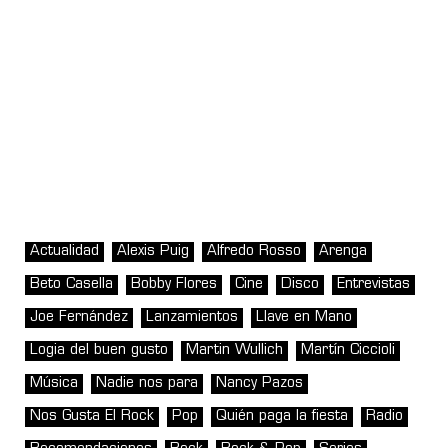
Actualidad
Alexis Puig
Alfredo Rosso
Arenga
Beto Casella
Bobby Flores
Cine
Disco
Entrevistas
Joe Fernández
Lanzamientos
Llave en Mano
Logia del buen gusto
Martin Wullich
Martín Ciccioli
Música
Nadie nos para
Nancy Pazos
Nos Gusta El Rock
Pop
Quién paga la fiesta
Radio