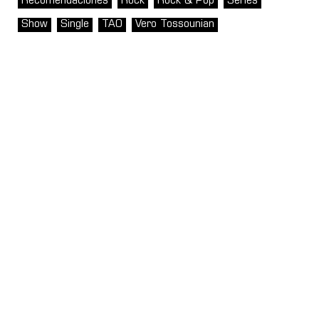
Recomendaciones
Rock
Rock & Pop
Series
Show
Single
TAO
Vero Tossounian