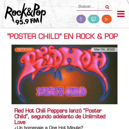
"POSTER CHILD" EN ROCK & POP
NOTICIAS
Mar 04, 2022
Red Hot Chili Peppers lanzó “Poster
Child”, segundo adelanto de Unlimited
Love
¿Un homenaje a One Hot Minute?