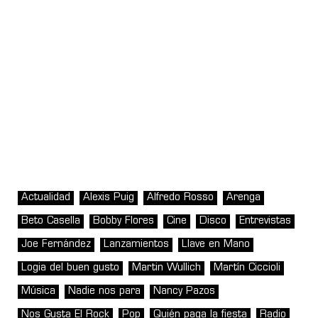
Actualidad
Alexis Puig
Alfredo Rosso
Arenga
Beto Casella
Bobby Flores
Cine
Disco
Entrevistas
Joe Fernández
Lanzamientos
Llave en Mano
Logia del buen gusto
Martin Wullich
Martín Ciccioli
Música
Nadie nos para
Nancy Pazos
Nos Gusta El Rock
Pop
Quién paga la fiesta
Radio