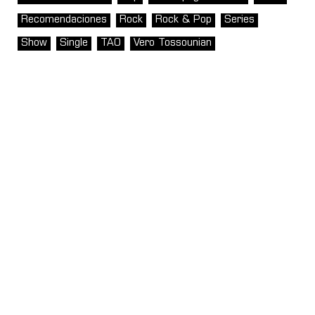
Recomendaciones
Rock
Rock & Pop
Series
Show
Single
TAO
Vero Tossounian