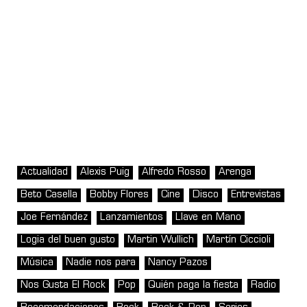
Actualidad
Alexis Puig
Alfredo Rosso
Arenga
Beto Casella
Bobby Flores
Cine
Disco
Entrevistas
Joe Fernández
Lanzamientos
Llave en Mano
Logia del buen gusto
Martin Wullich
Martín Ciccioli
Música
Nadie nos para
Nancy Pazos
Nos Gusta El Rock
Pop
Quién paga la fiesta
Radio