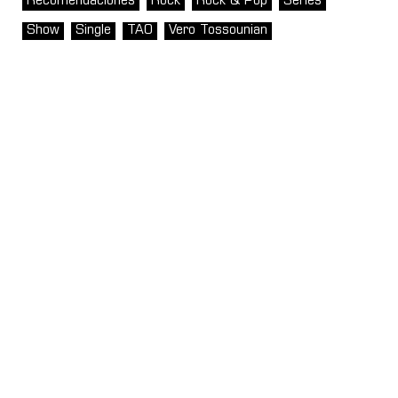
Recomendaciones
Rock
Rock & Pop
Series
Show
Single
TAO
Vero Tossounian