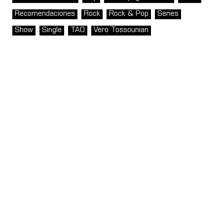
Recomendaciones
Rock
Rock & Pop
Series
Show
Single
TAO
Vero Tossounian