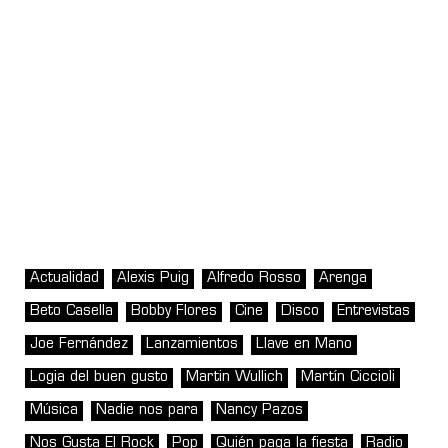
Actualidad
Alexis Puig
Alfredo Rosso
Arenga
Beto Casella
Bobby Flores
Cine
Disco
Entrevistas
Joe Fernández
Lanzamientos
Llave en Mano
Logia del buen gusto
Martin Wullich
Martín Ciccioli
Música
Nadie nos para
Nancy Pazos
Nos Gusta El Rock
Pop
Quién paga la fiesta
Radio