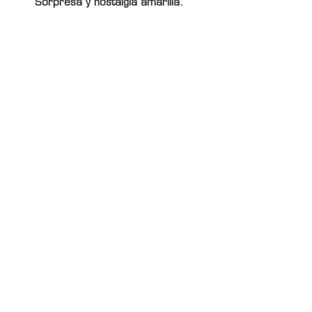
Sorpresa y nostalgia amarilla.