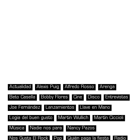
Actualidad
Alexis Puig
Alfredo Rosso
Arenga
Beto Casella
Bobby Flores
Cine
Disco
Entrevistas
Joe Fernández
Lanzamientos
Llave en Mano
Logia del buen gusto
Martin Wullich
Martín Ciccioli
Música
Nadie nos para
Nancy Pazos
Nos Gusta El Rock
Pop
Quién paga la fiesta
Radio