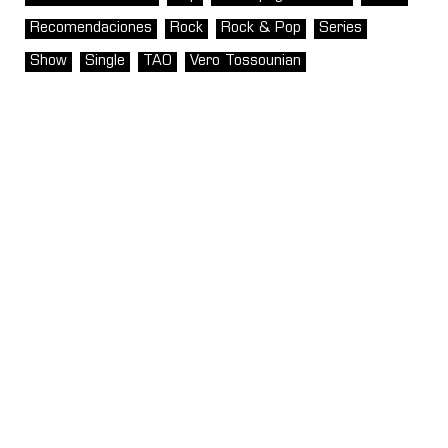
Recomendaciones
Rock
Rock & Pop
Series
Show
Single
TAO
Vero Tossounian