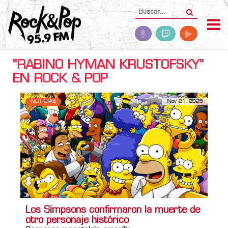
"RABINO HYMAN KRUSTOFSKY"
EN ROCK & POP
NOTICIAS
Nov 21, 2025
Los Simpsons confirmaron la muerte de
otro personaje histórico