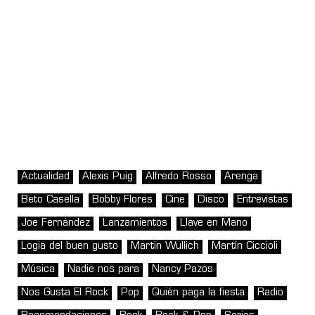
Actualidad
Alexis Puig
Alfredo Rosso
Arenga
Beto Casella
Bobby Flores
Cine
Disco
Entrevistas
Joe Fernández
Lanzamientos
Llave en Mano
Logia del buen gusto
Martin Wullich
Martín Ciccioli
Música
Nadie nos para
Nancy Pazos
Nos Gusta El Rock
Pop
Quién paga la fiesta
Radio