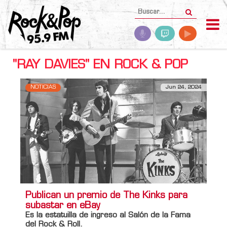
"RAY DAVIES" EN ROCK & POP
NOTICIAS
Jun 24, 2024
Publican un premio de The Kinks para
subastar en eBay
Es la estatuilla de ingreso al
Salón de la Fama
del Rock & Roll
.