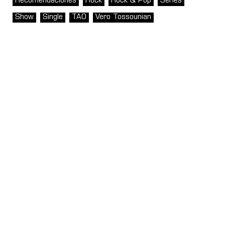
Recomendaciones
Rock
Rock & Pop
Series
Show
Single
TAO
Vero Tossounian