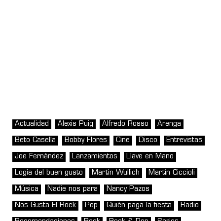
Actualidad
Alexis Puig
Alfredo Rosso
Arenga
Beto Casella
Bobby Flores
Cine
Disco
Entrevistas
Joe Fernández
Lanzamientos
Llave en Mano
Logia del buen gusto
Martin Wullich
Martín Ciccioli
Música
Nadie nos para
Nancy Pazos
Nos Gusta El Rock
Pop
Quién paga la fiesta
Radio