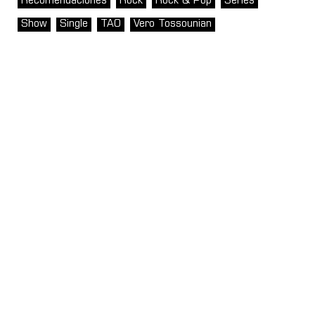
Recomendaciones
Rock
Rock & Pop
Series
Show
Single
TAO
Vero Tossounian