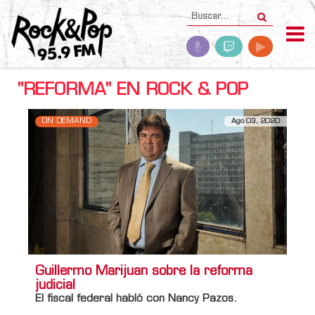
"REFORMA" EN ROCK & POP
ON DEMAND
Ago 03, 2020
Guillermo Marijuan sobre la reforma
judicial
El fiscal federal habló con Nancy Pazos.