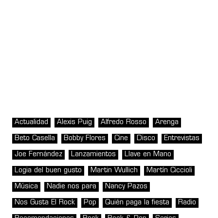
Actualidad
Alexis Puig
Alfredo Rosso
Arenga
Beto Casella
Bobby Flores
Cine
Disco
Entrevistas
Joe Fernández
Lanzamientos
Llave en Mano
Logia del buen gusto
Martin Wullich
Martín Ciccioli
Música
Nadie nos para
Nancy Pazos
Nos Gusta El Rock
Pop
Quién paga la fiesta
Radio