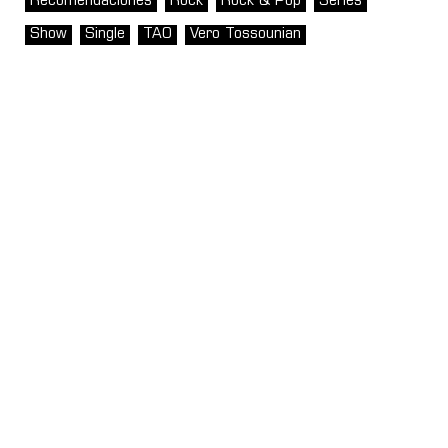
Recomendaciones
Rock
Rock & Pop
Series
Show
Single
TAO
Vero Tossounian