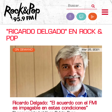
"RICARDO DELGADO" EN ROCK &
POP
ON DEMAND
Mar 25, 2021
Ricardo Delgado: “El acuerdo con el FMI
es impagable en estas condiciones”