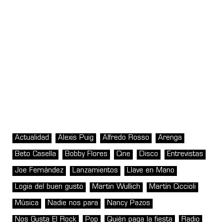
Actualidad
Alexis Puig
Alfredo Rosso
Arenga
Beto Casella
Bobby Flores
Cine
Disco
Entrevistas
Joe Fernández
Lanzamientos
Llave en Mano
Logia del buen gusto
Martin Wullich
Martín Ciccioli
Música
Nadie nos para
Nancy Pazos
Nos Gusta El Rock
Pop
Quién paga la fiesta
Radio