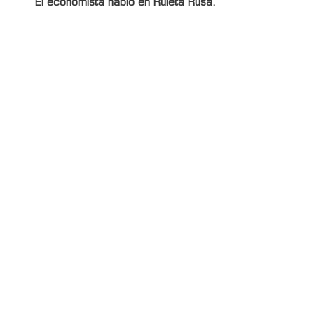
El economista habló en Ruleta Rusa.