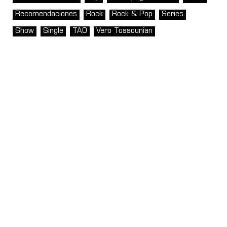
Recomendaciones
Rock
Rock & Pop
Series
Show
Single
TAO
Vero Tossounian