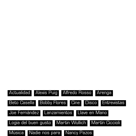
Actualidad
Alexis Puig
Alfredo Rosso
Arenga
Beto Casella
Bobby Flores
Cine
Disco
Entrevistas
Joe Fernández
Lanzamientos
Llave en Mano
Logia del buen gusto
Martin Wullich
Martín Ciccioli
Música
Nadie nos para
Nancy Pazos