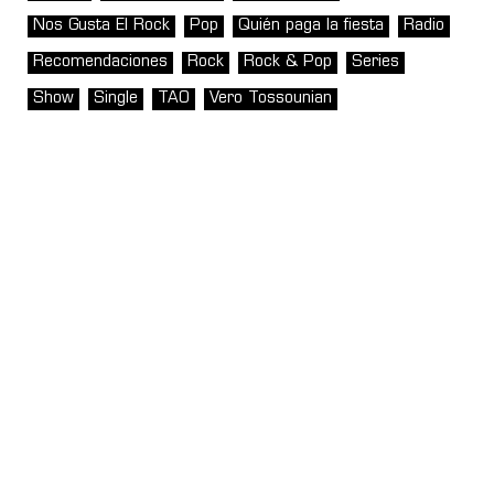
Nos Gusta El Rock
Pop
Quién paga la fiesta
Radio
Recomendaciones
Rock
Rock & Pop
Series
Show
Single
TAO
Vero Tossounian