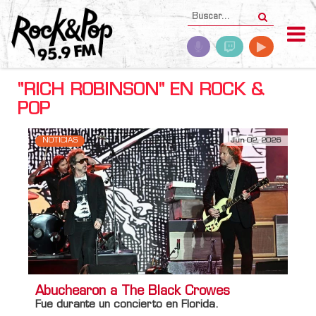
"RICH ROBINSON" EN ROCK &
POP
NOTICIAS
Jun 02, 2026
Abuchearon a The Black Crowes
Fue durante un concierto en Florida.