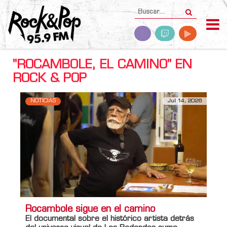
"ROCAMBOLE, EL CAMINO" EN
ROCK & POP
NOTICIAS
Jul 14, 2026
Rocambole sigue en el camino
El documental sobre el histórico artista detrás