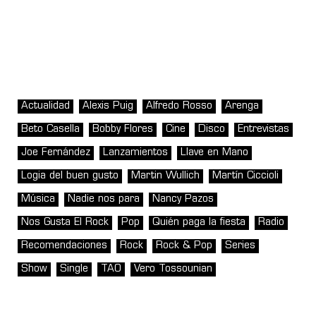
Actualidad
Alexis Puig
Alfredo Rosso
Arenga
Beto Casella
Bobby Flores
Cine
Disco
Entrevistas
Joe Fernández
Lanzamientos
Llave en Mano
Logia del buen gusto
Martin Wullich
Martín Ciccioli
Música
Nadie nos para
Nancy Pazos
Nos Gusta El Rock
Pop
Quién paga la fiesta
Radio
Recomendaciones
Rock
Rock & Pop
Series
Show
Single
TAO
Vero Tossounian