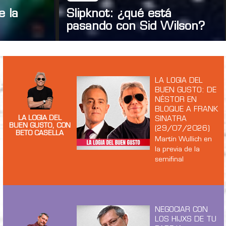
e la
Slipknot: ¿qué está
pasando con Sid Wilson?
LA LOGIA DEL
BUEN GUSTO: DE
NÉSTOR EN
BLOQUE A FRANK
LA LOGIA DEL
SINATRA
BUEN GUSTO, CON
(29/07/2026)
BETO CASELLA
Martín Wullich en
la previa de la
semifinal
NEGOCIAR CON
LOS HIJXS DE TU