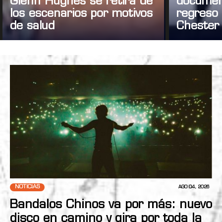
Glenn Hughes se retira de
documen
los escenarios por motivos
regreso 
de salud
Chester
NOTICIAS
AGO 04, 2026
Bandalos Chinos va por más: nuevo
disco en camino y gira por toda la