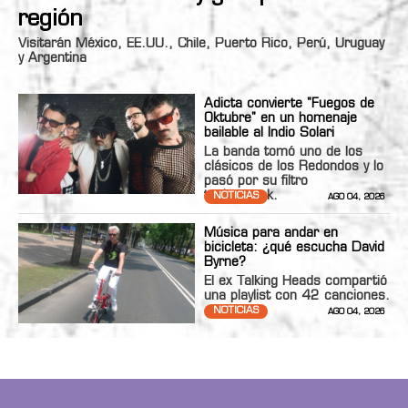
región
Visitarán México, EE.UU., Chile, Puerto Rico, Perú, Uruguay
y Argentina
Adicta convierte "Fuegos de
Oktubre" en un homenaje
bailable al Indio Solari
La banda tomó uno de los
clásicos de los Redondos y lo
pasó por su filtro
technopunk.
NOTICIAS
AGO 04, 2026
Música para andar en
bicicleta: ¿qué escucha David
Byrne?
El ex Talking Heads compartió
una playlist con 42 canciones.
NOTICIAS
AGO 04, 2026