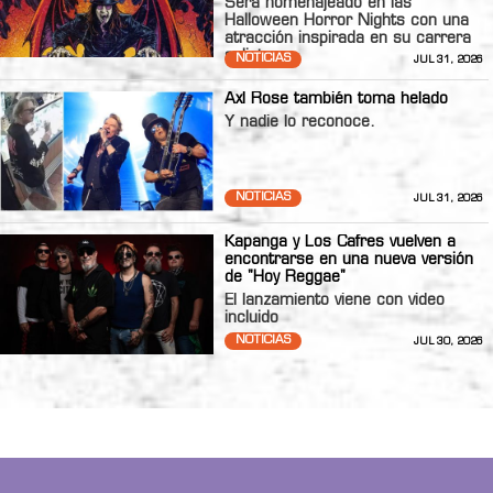
Será homenajeado en las
Halloween Horror Nights con una
atracción inspirada en su carrera
solista.
NOTICIAS
JUL 31, 2026
Axl Rose también toma helado
Y nadie lo reconoce.
NOTICIAS
JUL 31, 2026
Kapanga y Los Cafres vuelven a
encontrarse en una nueva versión
de "Hoy Reggae"
El lanzamiento viene con video
incluido
NOTICIAS
JUL 30, 2026