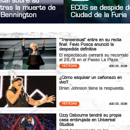
tal sobre su
tras la muerte de
ECOS se despide d
 Bennington
Ciudad de la Furia
“Transensual” entra en su recta
final: Favio Posca anunció la
despedida definitiva
El espectáculo cerrará su recorrido
el 28/8 en el Paseo La Plaza.
NOTICIAS
AGO 03, 2026
¿Cómo esquivar un cañonazo en
vivo?
Brian Johnson tiene la respuesta.
NOTICIAS
AGO 03, 2026
Ozzy Osbourne tendrá su propia
casa embrujada en Universal
Studios