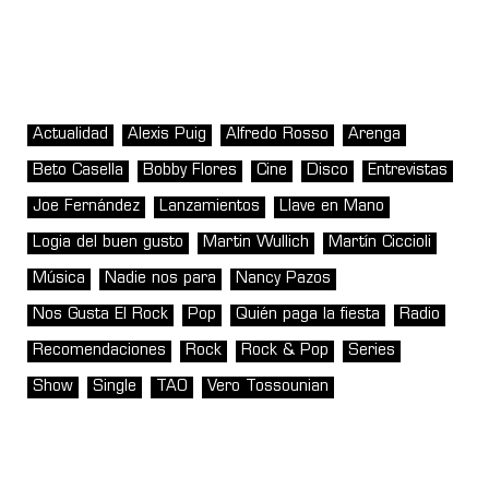
Actualidad
Alexis Puig
Alfredo Rosso
Arenga
Beto Casella
Bobby Flores
Cine
Disco
Entrevistas
Joe Fernández
Lanzamientos
Llave en Mano
Logia del buen gusto
Martin Wullich
Martín Ciccioli
Música
Nadie nos para
Nancy Pazos
Nos Gusta El Rock
Pop
Quién paga la fiesta
Radio
Recomendaciones
Rock
Rock & Pop
Series
Show
Single
TAO
Vero Tossounian