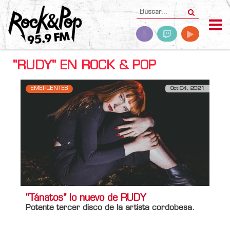
"RUDY" EN ROCK & POP
EMERGENTES
Oct 04, 2021
"Tánatos" lo nuevo de RUDY
Potente tercer disco de la artista cordobesa.