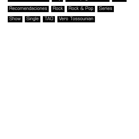
Recomendaciones
Rock
Rock & Pop
Series
Show
Single
TAO
Vero Tossounian