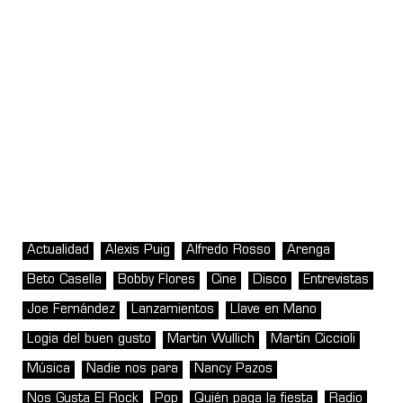
Actualidad
Alexis Puig
Alfredo Rosso
Arenga
Beto Casella
Bobby Flores
Cine
Disco
Entrevistas
Joe Fernández
Lanzamientos
Llave en Mano
Logia del buen gusto
Martin Wullich
Martín Ciccioli
Música
Nadie nos para
Nancy Pazos
Nos Gusta El Rock
Pop
Quién paga la fiesta
Radio