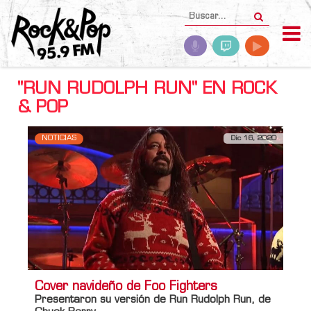
"RUN RUDOLPH RUN" EN ROCK
& POP
NOTICIAS
Dic 16, 2020
Cover navideño de Foo Fighters
Presentaron su versión de Run Rudolph Run, de