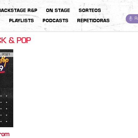
BACKSTAGE R&P
ON STAGE
SORTEOS
R
S
PLAYLISTS
PODCASTS
REPETIDORAS
K & POP
, 2021
from