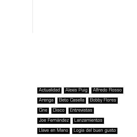
Actualidad
Alexis Puig
Alfredo Rosso
Arenga
Beto Casella
Bobby Flores
Cine
Disco
Entrevistas
Joe Fernández
Lanzamientos
Llave en Mano
Logia del buen gusto