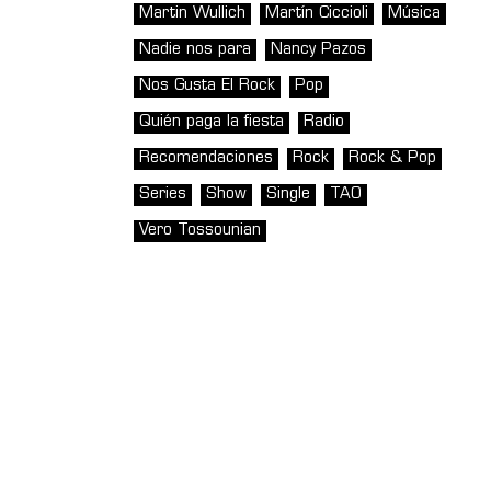
Martin Wullich
Martín Ciccioli
Música
Nadie nos para
Nancy Pazos
Nos Gusta El Rock
Pop
Quién paga la fiesta
Radio
Recomendaciones
Rock
Rock & Pop
Series
Show
Single
TAO
Vero Tossounian