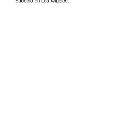
Sucedió en Los Ángeles.