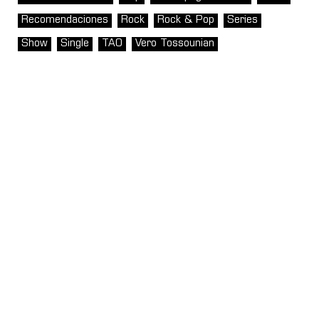
Recomendaciones
Rock
Rock & Pop
Series
Show
Single
TAO
Vero Tossounian