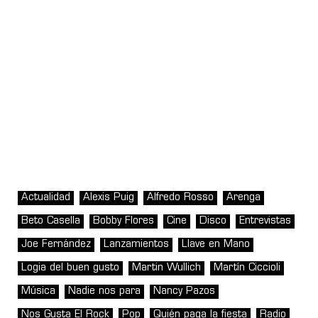
Actualidad
Alexis Puig
Alfredo Rosso
Arenga
Beto Casella
Bobby Flores
Cine
Disco
Entrevistas
Joe Fernández
Lanzamientos
Llave en Mano
Logia del buen gusto
Martin Wullich
Martín Ciccioli
Música
Nadie nos para
Nancy Pazos
Nos Gusta El Rock
Pop
Quién paga la fiesta
Radio