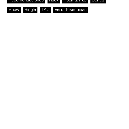
Recomendaciones
Rock
Rock & Pop
Series
Show
Single
TAO
Vero Tossounian