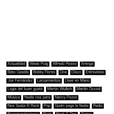
Actualidad
Alexis Puig
Alfredo Rosso
Arenga
Beto Casella
Bobby Flores
Cine
Disco
Entrevistas
Joe Fernández
Lanzamientos
Llave en Mano
Logia del buen gusto
Martin Wullich
Martín Ciccioli
Música
Nadie nos para
Nancy Pazos
Nos Gusta El Rock
Pop
Quién paga la fiesta
Radio